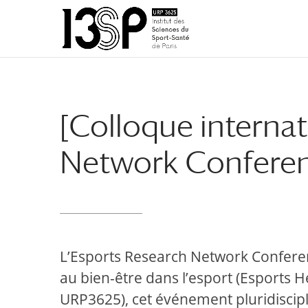
Aller
Aller
au
à
contenu
la
principal
navigation
[Colloque interna
Network Confere
L’Esports Research Network Conferenc
au bien-être dans l’esport (Esports H
URP3625), cet événement pluridiscipli