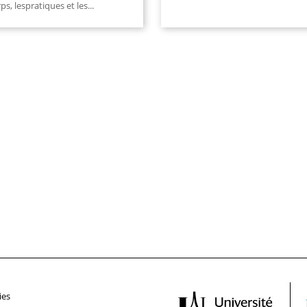
ps, lespratiques et les...
ies