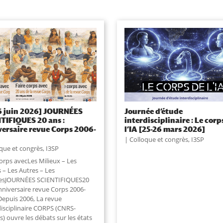
6 juin 2026] JOURNÉES
Journée d’étude
TIFIQUES 20 ans :
interdisciplinaire : Le corp
ersaire revue Corps 2006-
l’IA [25-26 mars 2026]
Colloque et congrès
,
I3SP
que et congrès
,
I3SP
orps avecLes Milieux – Les
 – Les Autres – Les
esJOURNÉES SCIENTIFIQUES20
Anniversaire revue Corps 2006-
epuis 2006, La revue
disciplinaire CORPS (CNRS-
s) ouvre les débats sur les états