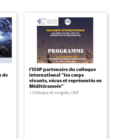
l’I3SP partenaire du colloque
s de
international “les corps
vivants, vécus et représentés en
Méditérannée”
Colloque et congrès
,
I3SP