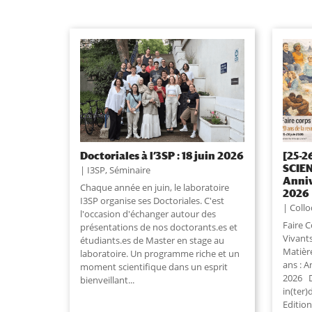
Doctoriales à l’3SP : 18 juin 2026
[25-2
SCIEN
I3SP
,
Séminaire
Anniv
Chaque année en juin, le laboratoire
2026
I3SP organise ses Doctoriales. C'est
Collo
l'occasion d'échanger autour des
Faire C
présentations de nos doctorants.es et
Vivants
étudiants.es de Master en stage au
Matièr
laboratoire. Un programme riche et un
ans : 
moment scientifique dans un esprit
2026 D
bienveillant
...
in(ter)
Edition